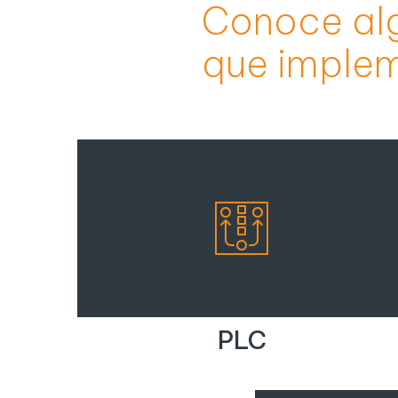
Conoce alg
que imple
PLC