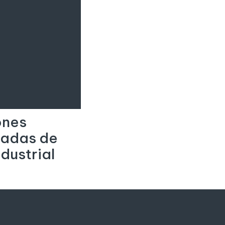
ones
zadas de
dustrial