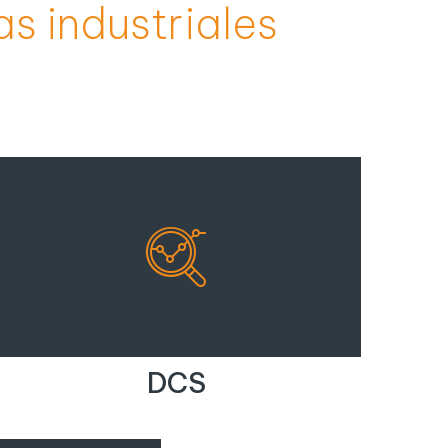
s industriales
DCS