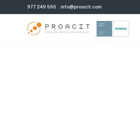
977 249 595
info@proacit.com
MIGRACIÓN 
Home
Servicios
Ingeniería
Migración de