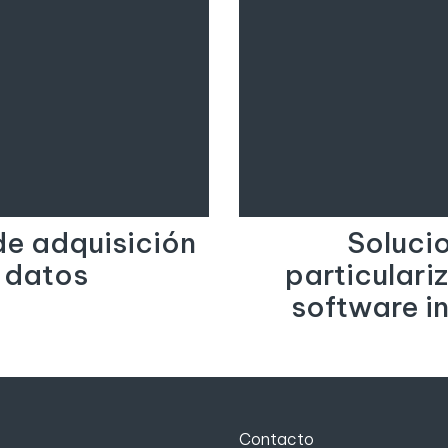
de adquisición
Soluci
 datos
particulari
software in
Contacto